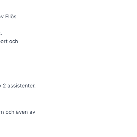
v Ellös
.
port och
 2 assistenter.
arn och även av
.