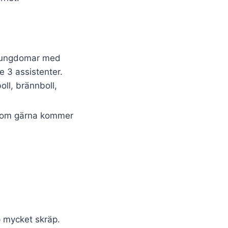
 ungdomar med
e 3 assistenter.
oll, brännboll,
, som gärna kommer
p mycket skräp.