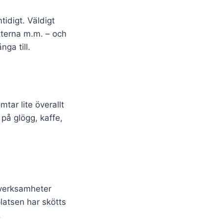
idigt. Väldigt
etterna m.m. – och
ga till.
tar lite överallt
 på glögg, kaffe,
 verksamheter
atsen har skötts
.