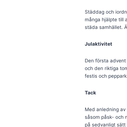
Städdag och iordn
många hjälpte till
städa samhället. Ä
Julaktivitet
Den första advent 
och den riktiga tom
festis och peppar
Tack
Med anledning av 
såsom påsk- och m
på sedvanligt sätt