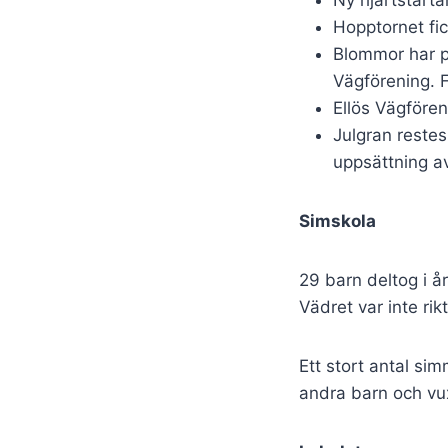
Hopptornet fic
Blommor har pl
Vägförening. F
Ellös Vägfören
Julgran restes
uppsättning a
Simskola
29 barn deltog i å
Vädret var inte r
Ett stort antal si
andra barn och vu