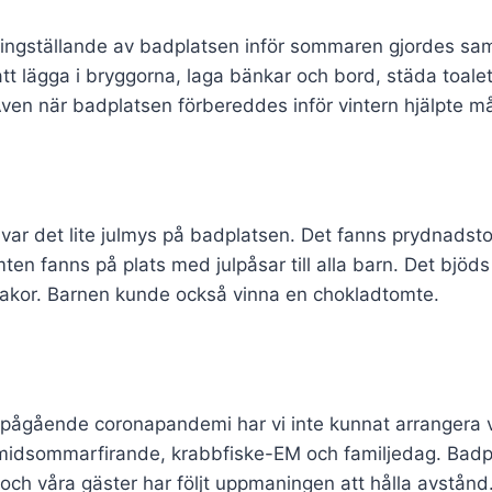
ingställande av badplatsen inför sommaren gjordes samt
 att lägga i bryggorna, laga bänkar och bord, städa toal
ven när badplatsen förbereddes inför vintern hjälpte mån
var det lite julmys på badplatsen. Det fanns prydnadstom
ten fanns på plats med julpåsar till alla barn. Det bjöds
kakor. Barnen kunde också vinna en chokladtomte.
pågående coronapandemi har vi inte kunnat arrangera
idsommarfirande, krabbfiske-EM och familjedag. Badpl
 och våra gäster har följt uppmaningen att hålla avstånd