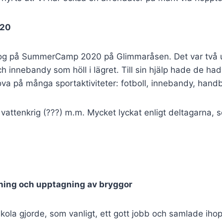
20
og på SummerCamp 2020 på Glimmaråsen. Det var två
ch innebandy som höll i lägret. Till sin hjälp hade de had
ova på många sportaktiviteter: fotboll, innebandy, handb
 vattenkrig (???) m.m. Mycket lyckat enligt deltagarna
gning och upptagning av bryggor
skola gjorde, som vanligt, ett gott jobb och samlade iho