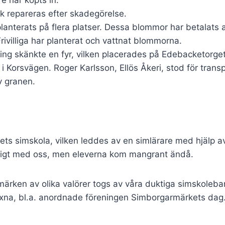
k repareras efter skadegörelse.
anterats på flera platser. Dessa blommor har betalats a
rivilliga har planterat och vattnat blommorna.
ing skänkte en fyr, vilken placerades på Edebacketorget
 i Korsvägen. Roger Karlsson, Ellös Åkeri, stod för trans
v granen.
rets simskola, vilken leddes av en simlärare med hjälp av
iktigt med oss, men eleverna kom mangrant ändå.
mmärken av olika valörer togs av våra duktiga simskoleb
xna, bl.a. anordnade föreningen Simborgarmärkets dag