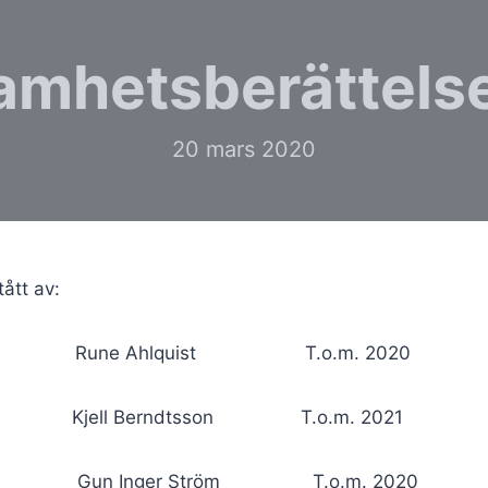
amhetsberättels
20 mars 2020
ått av:
 Rune Ahlquist T.o.m. 2020
nde Kjell Berndtsson T.o.m. 2021
n Inger Ström T.o.m. 2020