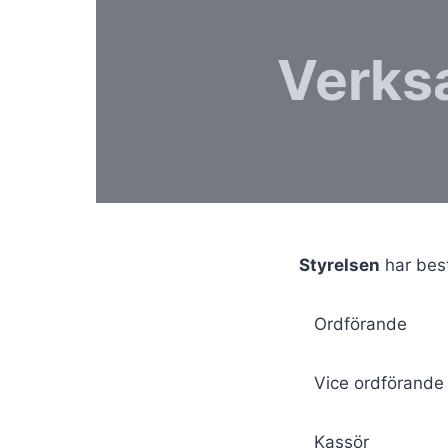
Verks
Styrelsen
har best
Ordförande
Vice ordföra
Kassör Gu