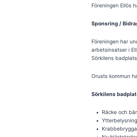
Föreningen Ellös 
Sponsring / Bidra
Föreningen har und
arbetsinsatser i E
Sörkilens badplats.
Orusts kommun har 
Sörkilens badpla
Räcke och bän
Ytterbelysnin
Krabbebryggan
Ny hjärtstarta