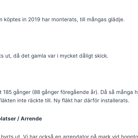
köptes in 2019 har monterats, till mångas glädje.
ts ut, då det gamla var i mycket dåligt skick.
ut 185 gånger (88 gånger föregående år). Då så många 
läkten inte räckte till. Ny fläkt har därför installerats.
latser / Arrende
 hyrts ut. Vi har också en arrendator på mark vid hoppto