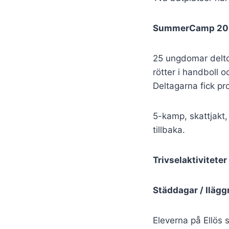
SummerCamp 20
25 ungdomar delt
rötter i handboll o
Deltagarna fick pr
5-kamp, skattjakt,
tillbaka.
Trivselaktiviteter
Städdagar / Iläg
Eleverna på Ellös 