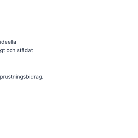
ideella
ngt och städat
pprustningsbidrag.