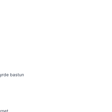
hyrde bastun
rnet.